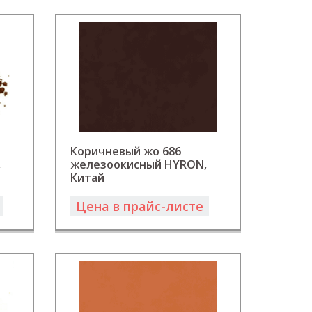
Коричневый жо 686
,
железоокисный HYRON,
Китай
Цена в прайс-листе