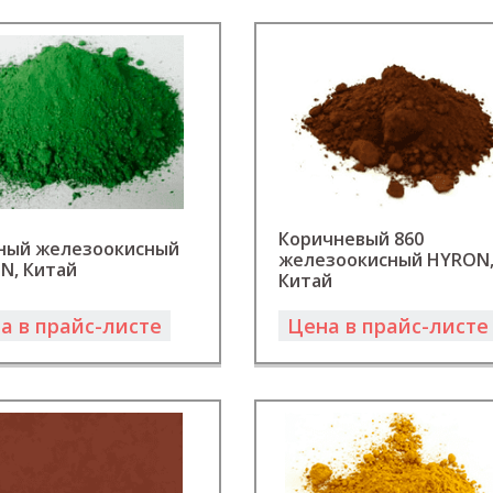
Коричневый 860
ный железоокисный
железоокисный HYRON
N, Китай
Китай
а в прайс-листе
Цена в прайс-листе