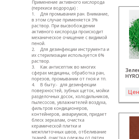
Применение активного кислорода
(перекиси водорода) :
1. Для промывания ран. Внимание,
в этом случае применяется 3%
раствор. При высвобождении
активного кислорода происходит
механическое очищение с видимой
пеной.
2. Для дезинфекции инструмента и
их стерилизации используется 6%
раствор.
3. Как антисептик во многих
Зеле
сферах медицины, обработка ран,
HYRO
порезов, промывании от гноя и тп.
4. В быту:- для дезинфекции
поверхностей, зубных щеток, мойки
Цен
разделочных досок, холодильников,
пылесосов, увлажнителей воздуха,
фильтров кондиционеров,
контейнеров, аквариумов, придает
блеск зеркалам, очистка
керамической плитки и
межплиточных швов, отбеливание
тканей, очистка одежды от пятен