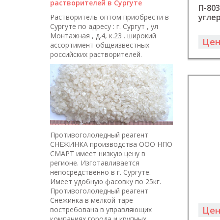
растворителей в Сургуте
П-803
угле
Растворитель оптом приобрести в
Сургуте по адресу : г. Сургут , ул
Монтажная , д.4, к.23 . широкий
Цен
ассортимент общеизвестных
российских растворителей.
Противогололедный реагент
СНЕЖИНКА производства ООО НПО
СМАРТ имеет низкую цену в
регионе. Изготавливается
непосредственно в г. Сургуте.
Имеет удобную фасовку по 25кг.
Противогололедный реагент
Снежинка в мелкой таре
Цен
востребована в управляющих
компаниях города и крупных