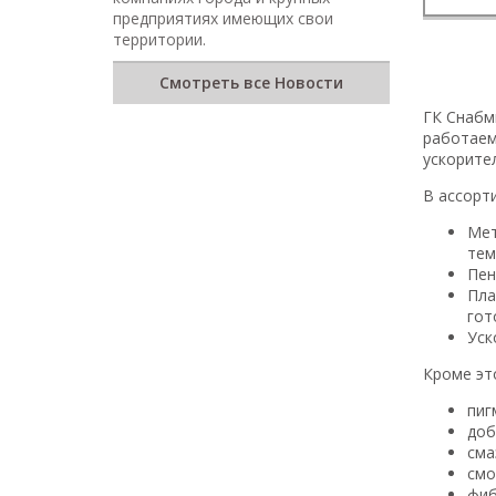
предприятиях имеющих свои
территории.
Смотреть все Новости
ГК Снабм
работаем
ускорите
В ассорт
Мет
тем
Пен
Пла
гот
Уск
Кроме эт
пиг
доб
сма
смо
фиб