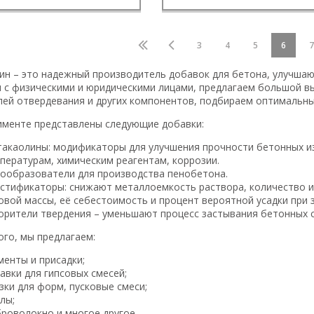
3
4
5
6
7
ин – это надежный производитель добавок для бетона, улучшаю
 с физическими и юридическими лицами, предлагаем большой в
лей отвердевания и других компонентов, подбираем оптимальны
именте представлены следующие добавки:
акаолины: модификаторы для улучшения прочности бетонных из
пературам, химическим реагентам, коррозии.
ообразователи для производства пенобетона.
стификаторы: снижают металлоемкость раствора, количество и
овой массы, её себестоимость и процент вероятной усадки при 
орители твердения – уменьшают процесс застывания бетонных 
ого, мы предлагаем:
менты и присадки;
авки для гипсовых смесей;
зки для форм, пусковые смеси;
лы;
роволокно и многое другое.