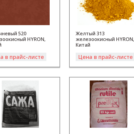
чневый 520
Желтый 313
зоокисный HYRON,
железоокисный HYRON
й
Китай
а в прайс-листе
Цена в прайс-листе