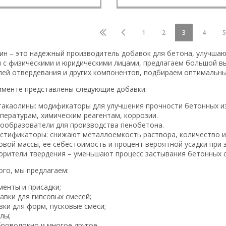
1
2
3
4
5
ин – это надежный производитель добавок для бетона, улучшаю
 с физическими и юридическими лицами, предлагаем большой в
лей отвердевания и других компонентов, подбираем оптимальны
именте представлены следующие добавки:
акаолины: модификаторы для улучшения прочности бетонных из
пературам, химическим реагентам, коррозии.
ообразователи для производства пенобетона.
стификаторы: снижают металлоемкость раствора, количество и
овой массы, её себестоимость и процент вероятной усадки при 
орители твердения – уменьшают процесс застывания бетонных 
ого, мы предлагаем:
менты и присадки;
авки для гипсовых смесей;
зки для форм, пусковые смеси;
лы;
роволокно и многое другое.