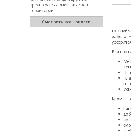
предприятиях имеющих свои
территории.
Смотреть все Новости
ГК Снабм
работаем
ускорите
В ассорт
Мет
тем
Пен
Пла
гот
Уск
Кроме эт
пиг
доб
сма
смо
фиб