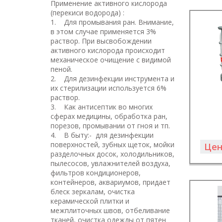
Применение активного кислорода
(перекиси водорода) :
1. Для промывания ран. Внимание,
в этом случае применяется 3%
раствор. При высвобождении
активного кислорода происходит
механическое очищение с видимой
пеной.
2. Для дезинфекции инструмента и
их стерилизации используется 6%
раствор.
3. Как антисептик во многих
сферах медицины, обработка ран,
порезов, промывании от гноя и тп.
4. В быту:- для дезинфекции
поверхностей, зубных щеток, мойки
Цен
разделочных досок, холодильников,
пылесосов, увлажнителей воздуха,
фильтров кондиционеров,
контейнеров, аквариумов, придает
блеск зеркалам, очистка
керамической плитки и
межплиточных швов, отбеливание
тканей, очистка одежды от пятен