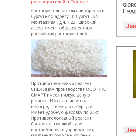
растворителей в Сургуте
GIDR
(Гидр
Растворитель оптом приобрести в
Сургуте по адресу : г. Сургут , ул
Монтажная , д.4, к.23 . широкий
Цен
ассортимент общеизвестных
российских растворителей.
Противогололедный реагент
СНЕЖИНКА производства ООО НПО
СМАРТ имеет низкую цену в
регионе. Изготавливается
непосредственно в г. Сургуте.
Имеет удобную фасовку по 25кг.
Противогололедный реагент
Снежинка в мелкой таре
Цен
востребована в управляющих
компаниях города и крупных