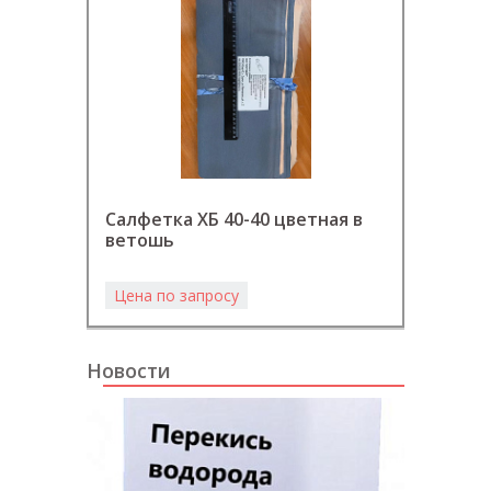
ХПП 0,
Салфетка ХБ 40-40 цветная в
холст
ветошь
белое
Цена по запросу
Цена 
Новости