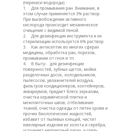
(перекиси водорода) :
1. Для промывания ран. Внимание, в
этом случае применяется 3% раствор.
При высвобождении активного
кислорода происходит механическое
очищение с видимой пеной.
2. Для дезинфекции инструмента и их
стерилизации используется 6% раствор.
3. Как антисептик во многих сферах
медицины, обработка ран, порезов,
промывании от гноя и тп.
4. В быту:- для дезинфекции
поверхностей, зубных щеток, мойки
разделочных досок, холодильников,
пылесосов, увлажнителей воздуха,
фильтров кондиционеров, контейнеров,
аквариумов, придает блеск зеркалам,
очистка керамической плитки и
межплиточных швов, отбеливание
тканей, очистка одежды от пятен крови и
прочих биологических жидкостей,
избавит от пылевых клещей, чистит
ювелирные изделия из золота и серебра,
устраняет неприятный запах и грязь,