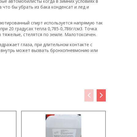
рые автомобилисты когда в зимних условиях в
 что бы убрать из бака конденсат и лед и
олютированный спирт используется напрямую так
ри 20 градусах тепла 0,785-0,786г/см3. Точка
ы тяжелые, стелятся по земле. Малотоксичен.
здражает глаза, при длительном контакте с
о внутрь может вызвать бронхопневмонию или