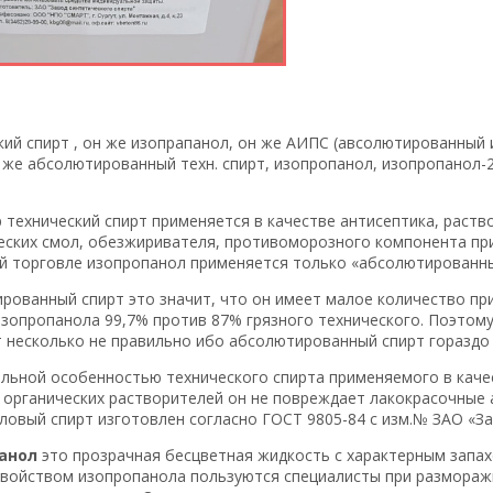
кий спирт , он же изопрапанол, он же АИПС (авсолютированный 
н же абсолютированный техн. спирт, изопропанол, изопропанол-
 технический спирт применяется в качестве антисептика, раство
еских смол, обезжиривателя, противоморозного компонента пр
й торговле изопропанол применяется только «абсолютированны
рованный спирт это значит, что он имеет малое количество при
изопропанола 99,7% против 87% грязного технического. Поэтому
т несколько не правильно ибо абсолютированный спирт гораздо
льной особенностью технического спирта применяемого в качес
х органических растворителей он не повреждает лакокрасочны
ловый спирт изготовлен согласно ГОСТ 9805-84 с изм.№ ЗАО «Зав
анол
это прозрачная бесцветная жидкость с характерным запахо
войством изопропанола пользуются специалисты при разморажи