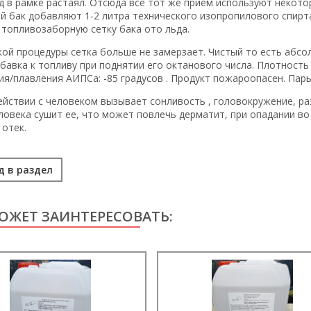
д в рамке растаял. Отсюда все тот же прием используют некото
й бак добавляют 1-2 литра технического изопропилового спирта
 топливозаборную сетку бака ото льда.
кой процедуры сетка больше не замерзает. Чистый то есть абс
бавка к топливу при поднятии его октанового числа. Плотность п
ия/плавления АИПСа: -85 градусов . Продукт пожароопасен. Пар
ействии с человеком вызывает сонливость , головокружение, ра
ловека сушит ее, что может повлечь дерматит, при опадании в
 отек.
д в раздел
ОЖЕТ ЗАИНТЕРЕСОВАТЬ: