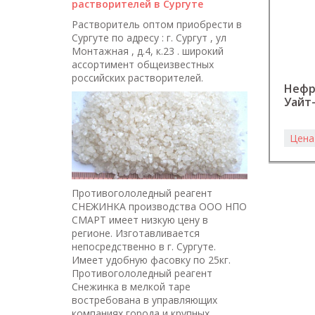
растворителей в Сургуте
Растворитель оптом приобрести в
Сургуте по адресу : г. Сургут , ул
Монтажная , д.4, к.23 . широкий
ассортимент общеизвестных
российских растворителей.
Нефр
Уайт
Цена
Противогололедный реагент
СНЕЖИНКА производства ООО НПО
СМАРТ имеет низкую цену в
регионе. Изготавливается
непосредственно в г. Сургуте.
Имеет удобную фасовку по 25кг.
Противогололедный реагент
Снежинка в мелкой таре
востребована в управляющих
компаниях города и крупных