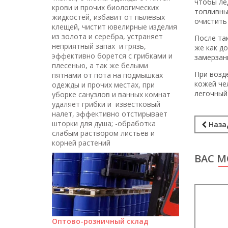
чтобы ле
крови и прочих биологических
топливны
жидкостей, избавит от пылевых
очистить
клещей, чистит ювелирные изделия
из золота и серебра, устраняет
После та
неприятный запах и грязь,
же как до
эффективно борется с грибками и
замерзан
плесенью, а так же белыми
При возд
пятнами от пота на подмышках
кожей че
одежды и прочих местах, при
легочный
уборке санузлов и ванных комнат
удаляет грибки и известковый
налет, эффективно отстирывает
шторки для душа; -обработка
Наза
слабым раствором листьев и
корней растений
ВАС М
Оптово-розничный склад