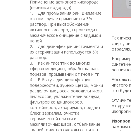
Применение активного кислорода
(перекиси водорода) :
1. Для промывания ран. Внимание,
в этом случае применяется 3%
раствор. При высвобождении
активного кислорода происходит
механическое очищение с видимой
Техничес
пеной.
спирт, о
2. Для дезинфекции инструмента и
отраслях.
их стерилизации используется 6%
раствор.
Например
3. Как антисептик во многих
синтетич
сферах медицины, обработка ран,
рознично
порезов, промывании от гноя и тп.
Абсолюти
4. В быту:- для дезинфекции
чистого 
поверхностей, зубных щеток, мойки
это буде
разделочных досок, холодильников,
пылесосов, увлажнителей воздуха,
Отличите
фильтров кондиционеров,
от други
контейнеров, аквариумов, придает
изопропи
блеск зеркалам, очистка
керамической плитки и
Изопроп
межплиточных швов, отбеливание
важным с
тканей, очистка одежды от пятен