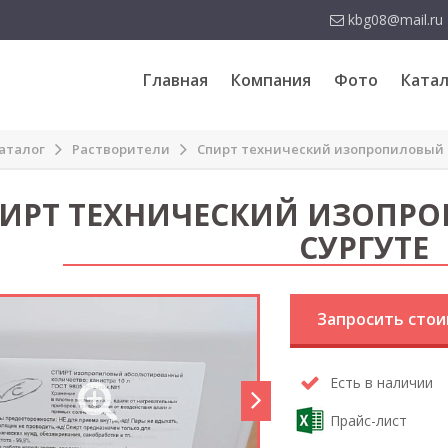
kbg08@mail.ru
Главная
Компания
Фото
Катал
аталог
Растворители
Спирт технический изопропиловый
ИРТ ТЕХНИЧЕСКИЙ ИЗОПРО
СУРГУТЕ
Запросить сто
Есть в наличии
Прайс-лист