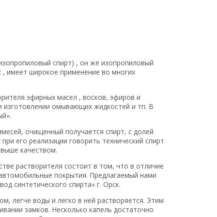
изопропиловый спирт) , он же изопропиловый
2 , имеет широкое применение во многих
рителя эфирных масел , восков, эфиров и
и изготовлении омывающих жидкостей и тп. В
й».
месей, очищенный получается спирт, с долей
 при его реализации говорить технический спирт
 выше качеством.
тве растворителя состоит в том, что в отличие
е автомобильные покрытия. Предлагаемый нами
од синтетического спирта» г. Орск.
м, легче воды и легко в ней растворяется. Этим
вании замков. Несколько капель достаточно