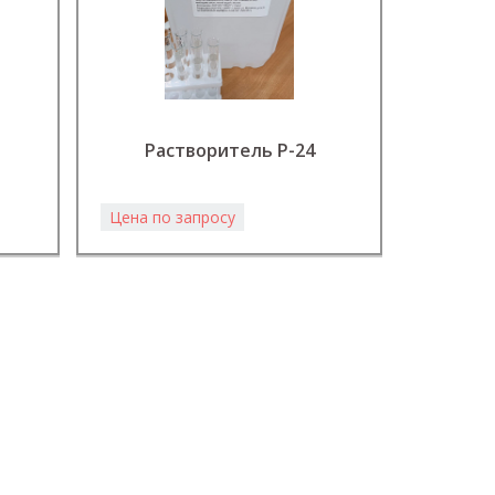
Керосин
Растворитель Р-24
освети
Цена по запросу
Цена по