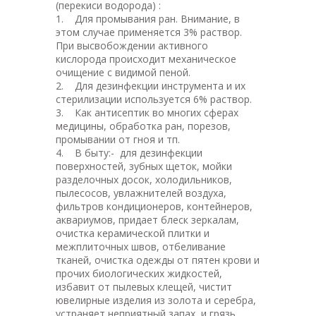
(перекиси водорода) :
1. Для промывания ран. Внимание, в
этом случае применяется 3% раствор.
При высвобождении активного
кислорода происходит механическое
очищение с видимой пеной.
2. Для дезинфекции инструмента и их
стерилизации используется 6% раствор.
3. Как антисептик во многих сферах
медицины, обработка ран, порезов,
промывании от гноя и тп.
4. В быту:- для дезинфекции
поверхностей, зубных щеток, мойки
разделочных досок, холодильников,
пылесосов, увлажнителей воздуха,
фильтров кондиционеров, контейнеров,
аквариумов, придает блеск зеркалам,
очистка керамической плитки и
межплиточных швов, отбеливание
тканей, очистка одежды от пятен крови и
прочих биологических жидкостей,
избавит от пылевых клещей, чистит
ювелирные изделия из золота и серебра,
устраняет неприятный запах и грязь,