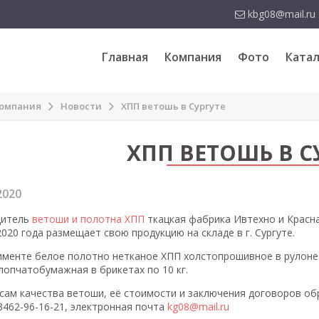
kbg08@mail.ru
Главная
Компания
Фото
Катал
омпания
Новости
ХПП ветошь в Сургуте
ХПП ВЕТОШЬ В С
2020
дитель
ветоши и полотна ХПП
ткацкая фабрика Ивтехно и Красна
020 года размещает свою продукцию на складе в г. Сургуте.
именте белое полотно нетканое ХПП холстопрошивное в рулоне 
лопчатобумажная в брикетах по 10 кг.
сам качества ветоши, её стоимости и заключения договоров о
-3462-96-16-21, электронная почта
kg08@mail.ru