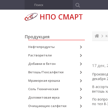
Н
ПО СМАРТ
Продукция
К
Нефтепродукты
Растворители
Добавки в бетон
17
дек, 
Ветошь/Техсалфетки
Произво
декабря 2
Мраморная крошка
В ассорт
Соль Техническая
ветошь х
Доломитовая мука
По вопро
по тел 8
Очищающие салфетки