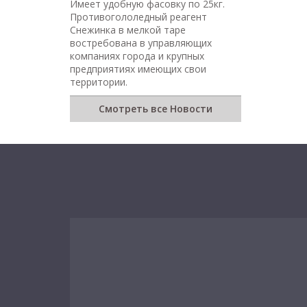
Имеет удобную фасовку по 25кг.
Противогололедный реагент
Снежинка в мелкой таре
востребована в управляющих
компаниях города и крупных
предприятиях имеющих свои
территории.
Смотреть все Новости