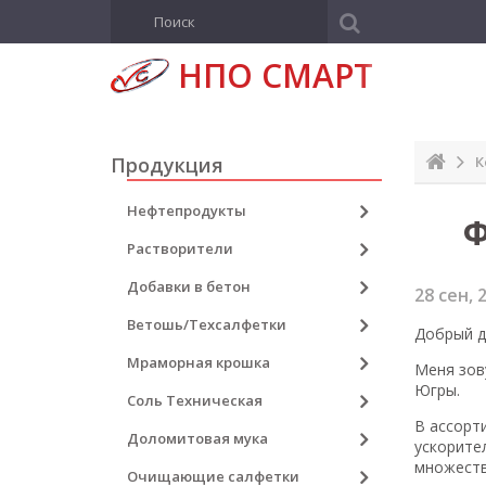
Н
ПО СМАРТ
Продукция
К
Нефтепродукты
Ф
Растворители
Добавки в бетон
28
сен, 
Ветошь/Техсалфетки
Добрый д
Мраморная крошка
Меня зов
Югры.
Соль Техническая
В ассорт
Доломитовая мука
ускорите
множеств
Очищающие салфетки