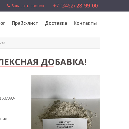
+7 (3462)
28-99-00
Заказать звонок
ог
Прайс-лист
Доставка
Контакты
ка!
ЕКСНАЯ ДОБАВКА!
те ХМАО-
ения