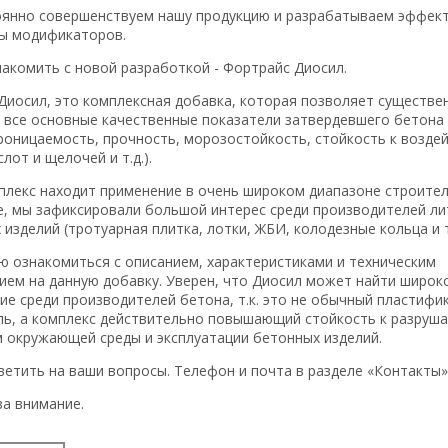
янно совершенствуем нашу продукцию и разрабатываем эффек
ы модификаторов.
накомить с новой разработкой - Фортрайс Диосил.
Диосил, это комплексная добавка, которая позволяет существе
 все основные качественные показатели затвердевшего бетона
роницаемость, прочность, морозостойкость, стойкость к возде
слот и щелочей и т.д.).
плекс находит применение в очень широком диапазоне строител
е, мы зафиксировали большой интерес среди производителей ли
изделий (тротуарная плитка, лотки, ЖБИ, колодезные кольца и т.
ю ознакомиться с описанием, характеристиками и техническим
ием на данную добавку. Уверен, что Диосил может найти широк
ие среди производителей бетона, т.к. это не обычный пластифи
ль, а комплекс действительно повышающий стойкость к разру
 окружающей среды и эксплуатации бетонных изделий.
ветить на ваши вопросы. Телефон и почта в разделе «Контакты»
за внимание.