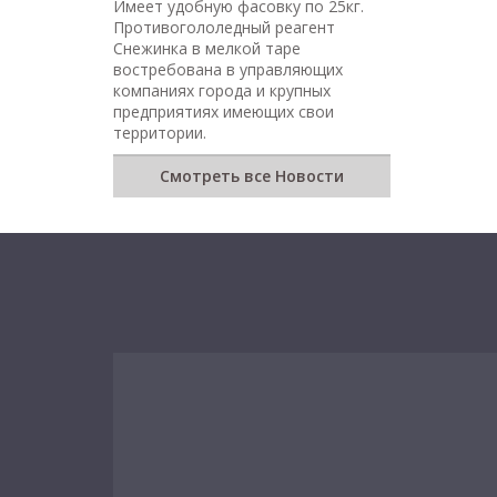
Имеет удобную фасовку по 25кг.
Противогололедный реагент
Снежинка в мелкой таре
востребована в управляющих
компаниях города и крупных
предприятиях имеющих свои
территории.
Смотреть все Новости