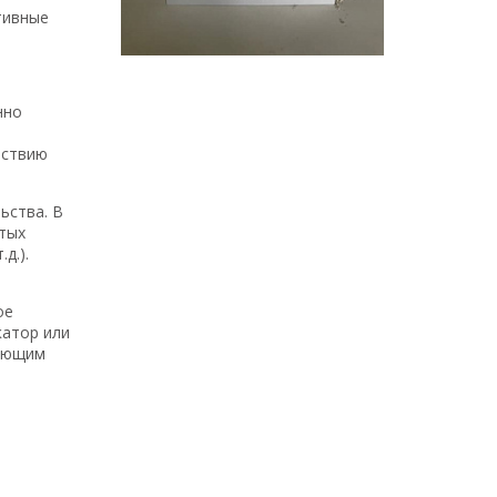
тивные
нно
йствию
ьства. В
тых
д.).
ое
катор или
шающим