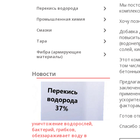
Мы посто
Перекись водорода
комплекс
Промышленная химия
Хочу поз
Смазки
Добавка 
повысить
Тара
(водонеп
солей, ки
Фибра (армирующие
материалы)
Этот ком
том числ
бетонных 
Новости
Предлага
заключен
применен
ускорите
факторам
Готов от
уничтожение водорослей,
Спасибо 
бактерий, грибков,
обеззараживает воду в